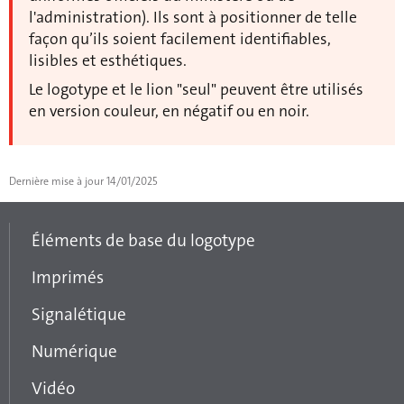
l'administration). Ils sont à positionner de telle
façon qu’ils soient facilement identifiables,
lisibles et esthétiques.
Le logotype et le lion "seul" peuvent être utilisés
en version couleur, en négatif ou en noir.
Dernière mise à jour
14/01/2025
Éléments de base du logotype
Menu
Imprimés
de
Signalétique
navigation
Numérique
Vidéo